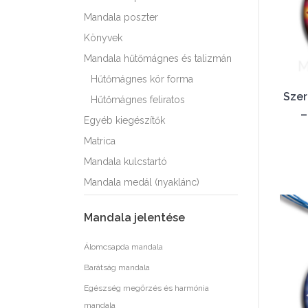
Mandala poszter
Könyvek
Mandala hűtőmágnes és talizmán
Hűtőmágnes kör forma
Szer
Hűtőmágnes feliratos
–
Egyéb kiegészítők
Matrica
Mandala kulcstartó
Mandala medál (nyaklánc)
Mandala jelentése
Álomcsapda mandala
Barátság mandala
Egészség megőrzés és harmónia
mandala