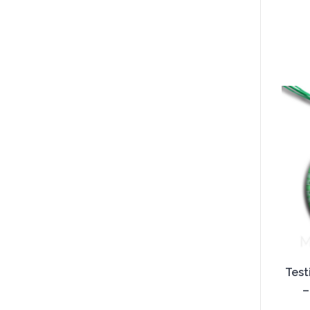
Test
–