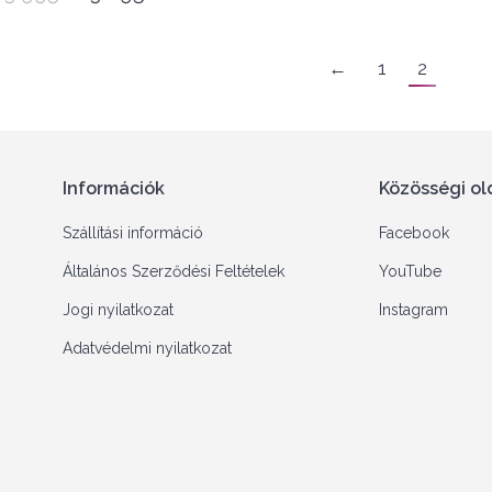
price
price
was:
is:
←
1
2
3
3
995 Ft.
695 Ft.
Információk
Közösségi ol
Szállítási információ
Facebook
Általános Szerződési Feltételek
YouTube
Jogi nyilatkozat
Instagram
Adatvédelmi nyilatkozat