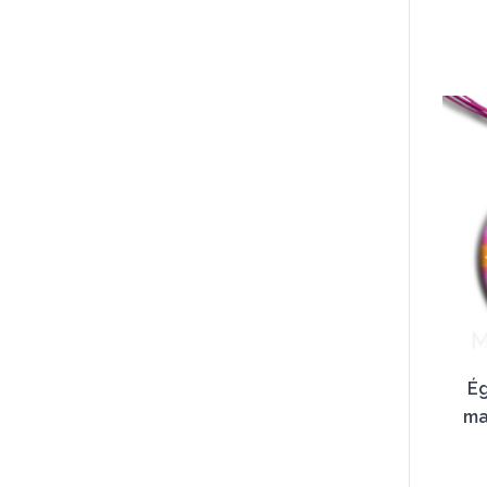
Ég
ma