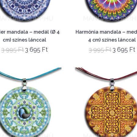
ier mandala – medál (Ø 4
Harmónia mandala – med
cm) színes lánccal
4 cm) színes lánccal
3 995
Ft
3 695
Ft
3 995
Ft
3 695
Ft
Original
Current
Original
price
price
price
was:
is:
was:
i
3
3
3
995 Ft.
695 Ft.
995 Ft.