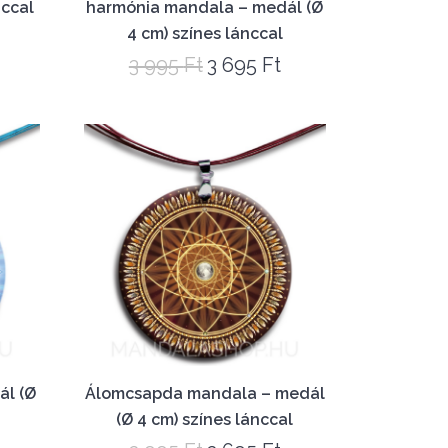
nccal
harmónia mandala – medál (Ø
4 cm) színes lánccal
Current
3 995
Ft
3 695
Ft
Original
Current
price
price
price
s:
was:
is:
3
3
3
695 Ft.
995 Ft.
695 Ft.
ál (Ø
Álomcsapda mandala – medál
(Ø 4 cm) színes lánccal