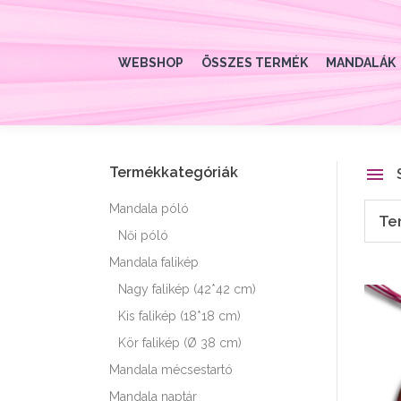
WEBSHOP
ÖSSZES TERMÉK
MANDALÁK
Termékkategóriák
Mandala póló
Te
Női póló
Mandala falikép
Nagy falikép (42*42 cm)
Kis falikép (18*18 cm)
Kör falikép (Ø 38 cm)
Mandala mécsestartó
Mandala naptár