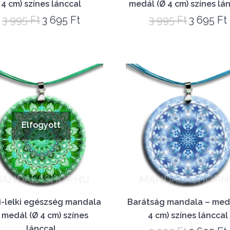
4 cm) színes lánccal
medál (Ø 4 cm) színes lá
3 995
Ft
3 695
Ft
3 995
Ft
3 695
Ft
Original
Current
Original
price
price
price
was:
is:
was:
i
3
3
3
995 Ft.
695 Ft.
995 Ft.
Elfogyott
i-lelki egészség mandala
Barátság mandala – med
 medál (Ø 4 cm) színes
4 cm) színes lánccal
lánccal