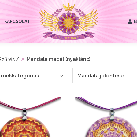
KAPCSOLAT
B
Mandala medál (nyaklánc)
Szűrés
rmékkategóriák
Mandala jelentése