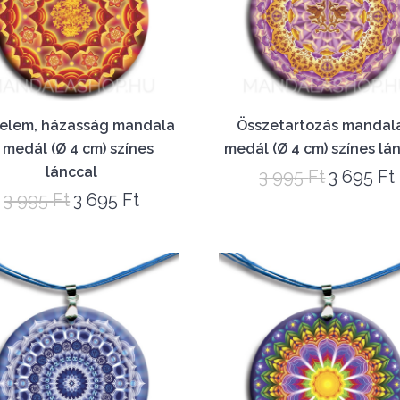
elem, házasság mandala
Összetartozás mandal
 medál (Ø 4 cm) színes
medál (Ø 4 cm) színes lá
lánccal
3 995
Ft
3 695
Ft
Original
3 995
Ft
3 695
Ft
Original
Current
price
price
price
was:
i
was:
is:
3
3
3
995 Ft.
995 Ft.
695 Ft.