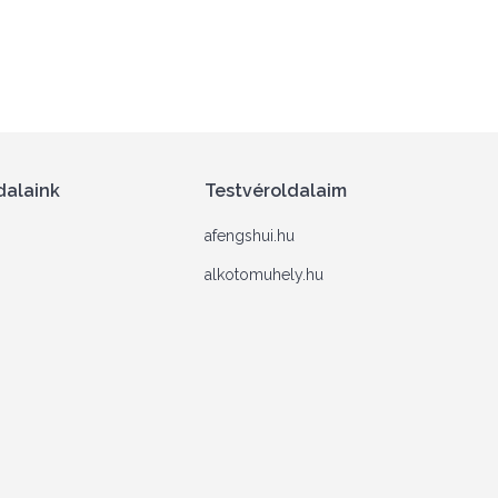
dalaink
Testvéroldalaim
afengshui.hu
alkotomuhely.hu