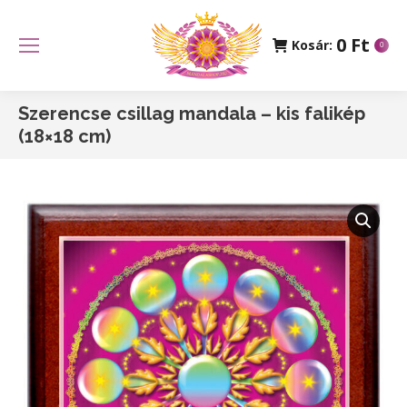
0
Ft
Kosár:
0
Szerencse csillag mandala – kis falikép
(18×18 cm)