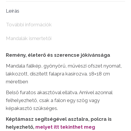
(18×18
Leírás
cm)
mennyiség
További információk
Mandalák ismertetői
Remény, életerő és szerencse jókívánsága
Mandala falikép, gyönyörű, művészi ofszet nyomat,
lakkozott, díszített falapra kasírozva. 18×18 cm
méretben
Belső furatos akasztóval ellátva. Amivel azonnal
felhelyezhető, csak a falon egy szög vagy
képakasztó szükséges.
Képtámasz segítségével asztalra, polcra is
helyezhető,
melyet itt tekinthet meg