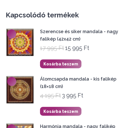
Kapcsolódó termékek
Szerencse és siker mandala - nagy
falikép (42x42 cm)
17 995
Ft
15 995
Ft
Original
Current
price
price
was:
is:
Kosárba teszem
17
15
995 Ft.
995 Ft.
Álomcsapda mandala - kis falikép
(18×18 cm)
4 195
Ft
3 995
Ft
Original
Current
price
price
was:
is:
Kosárba teszem
4
3
195 Ft.
995 Ft.
Harmónia mandala - nagy falikép