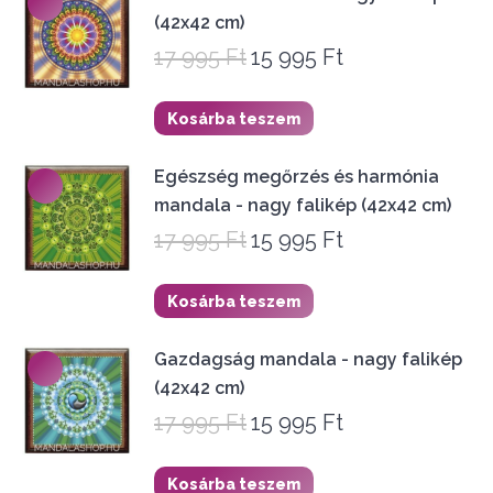
(42x42 cm)
17 995
Ft
15 995
Ft
Original
Current
price
price
was:
is:
Kosárba teszem
17
15
995 Ft.
995 Ft.
Egészség megőrzés és harmónia
mandala - nagy falikép (42x42 cm)
17 995
Ft
15 995
Ft
Original
Current
price
price
was:
is:
Kosárba teszem
17
15
995 Ft.
995 Ft.
Gazdagság mandala - nagy falikép
(42x42 cm)
17 995
Ft
15 995
Ft
Original
Current
price
price
was:
is:
Kosárba teszem