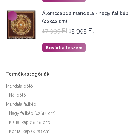
17
15
995 Ft.
995 Ft.
Álomcsapda mandala - nagy falikép
(42x42 cm)
17 995
Ft
15 995
Ft
Original
Current
price
price
was:
is:
Kosárba teszem
17
15
995 Ft.
995 Ft.
Termékkategóriák
Mandala póló
Női póló
Mandala falikép
Nagy falikép (42*42 cm)
Kis falikép (18*18 cm)
Kör falikép (Ø 38 cm)