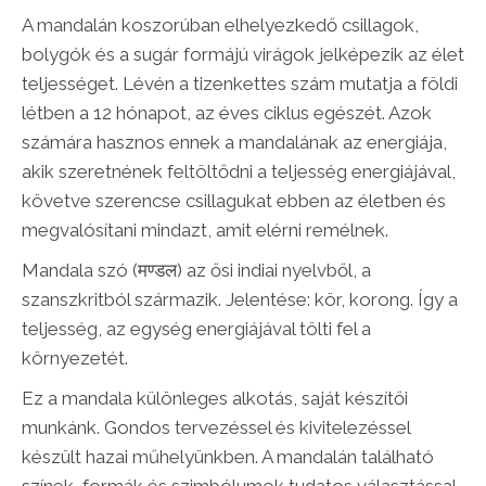
A mandalán koszorúban elhelyezkedő csillagok,
bolygók és a sugár formájú virágok jelképezik az élet
teljességet. Lévén a tizenkettes szám mutatja a földi
létben a 12 hónapot, az éves ciklus egészét. Azok
számára hasznos ennek a mandalának az energiája,
akik szeretnének feltöltődni a teljesség energiájával,
követve szerencse csillagukat ebben az életben és
megvalósítani mindazt, amit elérni remélnek.
Mandala szó (मण्डल) az ősi indiai nyelvből, a
szanszkritból származik. Jelentése: kör, korong. Így a
teljesség, az egység energiájával tölti fel a
környezetét.
Ez a mandala különleges alkotás, saját készítői
munkánk. Gondos tervezéssel és kivitelezéssel
készült hazai műhelyünkben. A mandalán található