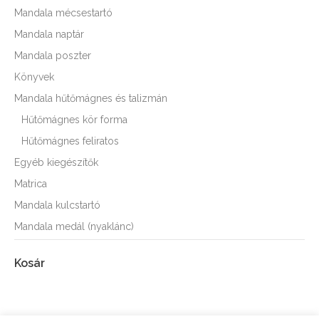
Mandala mécsestartó
Mandala naptár
Mandala poszter
Könyvek
Mandala hűtőmágnes és talizmán
Hűtőmágnes kör forma
Hűtőmágnes feliratos
Egyéb kiegészítők
Matrica
Mandala kulcstartó
Mandala medál (nyaklánc)
Kosár