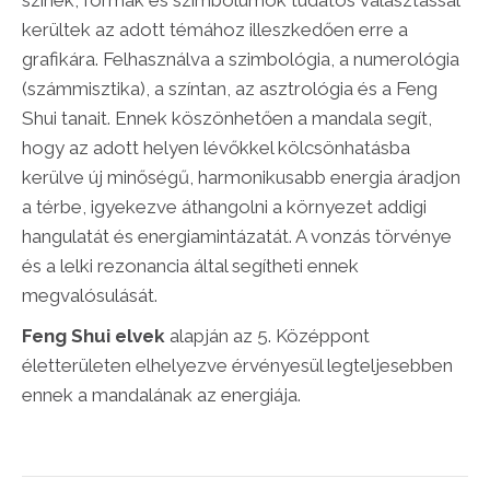
színek, formák és szimbólumok tudatos választással
kerültek az adott témához illeszkedően erre a
grafikára. Felhasználva a szimbológia, a numerológia
(számmisztika), a színtan, az asztrológia és a Feng
Shui tanait. Ennek köszönhetően a mandala segít,
hogy az adott helyen lévőkkel kölcsönhatásba
kerülve új minőségű, harmonikusabb energia áradjon
a térbe, igyekezve áthangolni a környezet addigi
hangulatát és energiamintázatát. A vonzás törvénye
és a lelki rezonancia által segítheti ennek
megvalósulását.
Feng Shui elvek
alapján az 5. Középpont
életterületen elhelyezve érvényesül legteljesebben
ennek a mandalának az energiája.