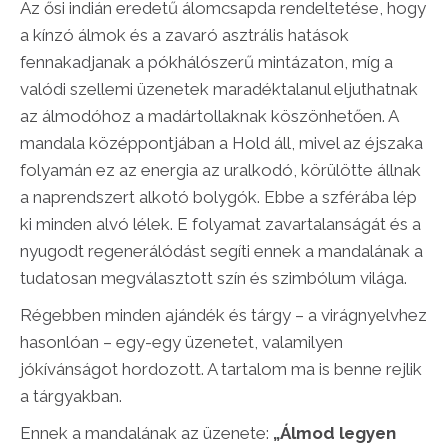
Az ősi indián eredetű álomcsapda rendeltetése, hogy
a kínzó álmok és a zavaró asztrális hatások
fennakadjanak a pókhálószerű mintázaton, míg a
valódi szellemi üzenetek maradéktalanul eljuthatnak
az álmodóhoz a madártollaknak köszönhetően. A
mandala középpontjában a Hold áll, mivel az éjszaka
folyamán ez az energia az uralkodó, körülötte állnak
a naprendszert alkotó bolygók. Ebbe a szférába lép
ki minden alvó lélek. E folyamat zavartalanságát és a
nyugodt regenerálódást segíti ennek a mandalának a
tudatosan megválasztott szín és szimbólum világa.
Régebben minden ajándék és tárgy – a virágnyelvhez
hasonlóan – egy-egy üzenetet, valamilyen
jókívánságot hordozott. A tartalom ma is benne rejlik
a tárgyakban.
Ennek a mandalának az üzenete:
„Álmod legyen