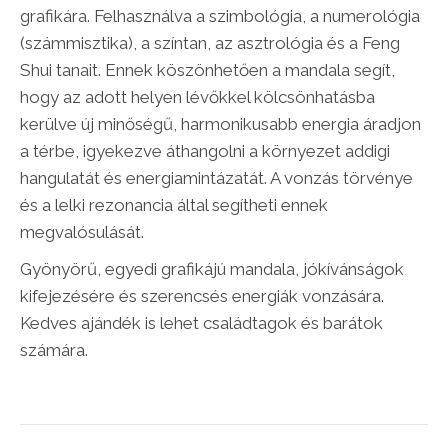
grafikára. Felhasználva a szimbológia, a numerológia
(számmisztika), a színtan, az asztrológia és a Feng
Shui tanait. Ennek köszönhetően a mandala segít,
hogy az adott helyen lévőkkel kölcsönhatásba
kerülve új minőségű, harmonikusabb energia áradjon
a térbe, igyekezve áthangolni a környezet addigi
hangulatát és energiamintázatát. A vonzás törvénye
és a lelki rezonancia által segítheti ennek
megvalósulását.
Gyönyörű, egyedi grafikájú mandala, jókívánságok
kifejezésére és szerencsés energiák vonzására.
Kedves ajándék is lehet családtagok és barátok
számára.