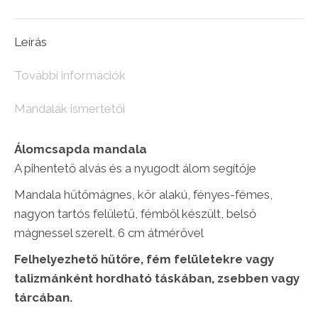
6cm)
kör
Leírás
forma
mennyiség
További információk
Mandalák ismertetői
Álomcsapda mandala
A pihentető alvás és a nyugodt álom segítője
Mandala hűtőmágnes, kör alakú, fényes-fémes,
nagyon tartós felületű, fémből készült, belső
mágnessel szerelt. 6 cm átmérővel
Felhelyezhető hűtőre, fém felületekre vagy
talizmánként hordható táskában, zsebben vagy
tárcában.