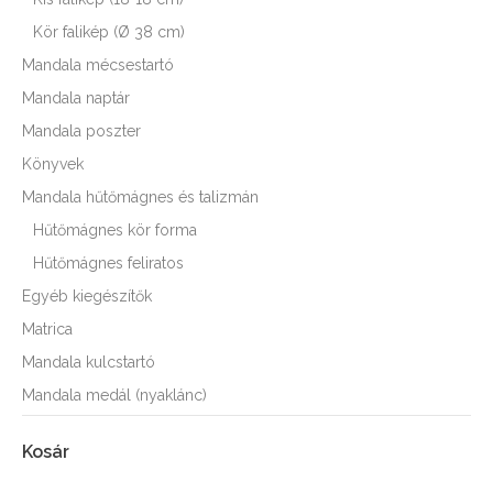
Kör falikép (Ø 38 cm)
Mandala mécsestartó
Mandala naptár
Mandala poszter
Könyvek
Mandala hűtőmágnes és talizmán
Hűtőmágnes kör forma
Hűtőmágnes feliratos
Egyéb kiegészítők
Matrica
Mandala kulcstartó
Mandala medál (nyaklánc)
Kosár