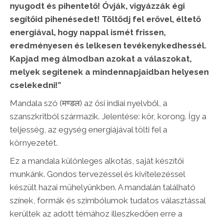
nyugodt és pihentető! Óvják, vigyázzák égi
segítőid pihenésedet! Töltődj fel erővel, éltető
energiával, hogy nappal ismét frissen,
eredményesen és lelkesen tevékenykedhessél.
Kapjad meg álmodban azokat a válaszokat,
melyek segítenek a mindennapjaidban helyesen
cselekedni!”
Mandala szó (मण्डल) az ősi indiai nyelvből, a
szanszkritból származik. Jelentése: kör, korong. Így a
teljesség, az egység energiájával tölti fel a
környezetét.
Ez a mandala különleges alkotás, saját készítői
munkánk. Gondos tervezéssel és kivitelezéssel
készült hazai műhelyünkben. A mandalán található
színek, formák és szimbólumok tudatos választással
kerültek az adott témához illeszkedően erre a