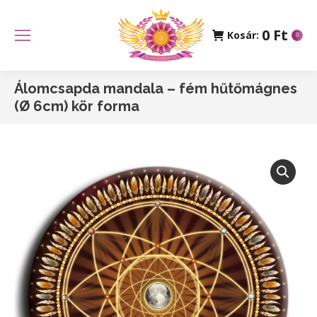
0
Ft
Kosár:
0
Álomcsapda mandala – fém hűtőmágnes
(Ø 6cm) kör forma