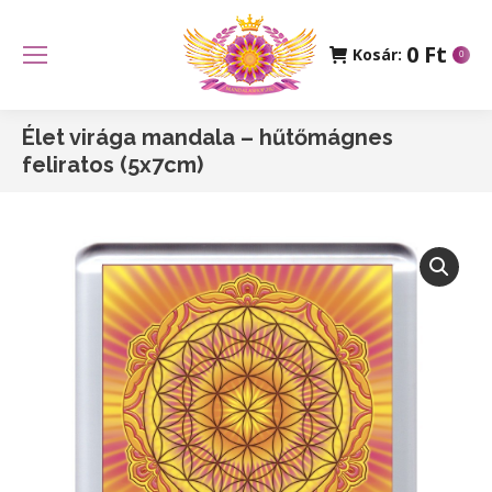
0
Ft
Kosár:
0
Élet virága mandala – hűtőmágnes
feliratos (5x7cm)