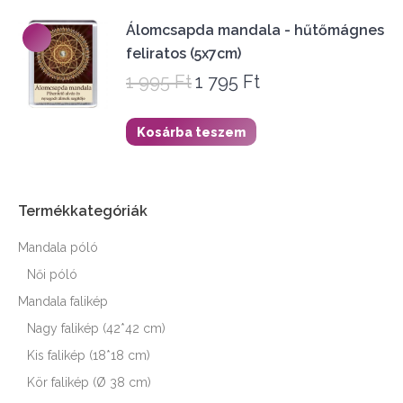
1
1
995 Ft.
795 Ft.
Álomcsapda mandala - hűtőmágnes
feliratos (5x7cm)
1 995
Ft
1 795
Ft
Original
Current
price
price
was:
is:
Kosárba teszem
1
1
995 Ft.
795 Ft.
Termékkategóriák
Mandala póló
Női póló
Mandala falikép
Nagy falikép (42*42 cm)
Kis falikép (18*18 cm)
Kör falikép (Ø 38 cm)