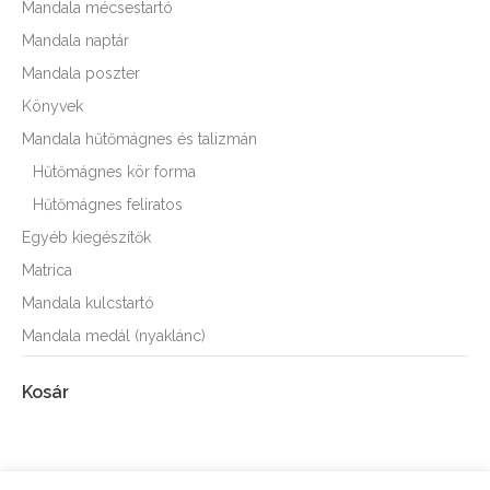
Mandala mécsestartó
Mandala naptár
Mandala poszter
Könyvek
Mandala hűtőmágnes és talizmán
Hűtőmágnes kör forma
Hűtőmágnes feliratos
Egyéb kiegészítők
Matrica
Mandala kulcstartó
Mandala medál (nyaklánc)
Kosár