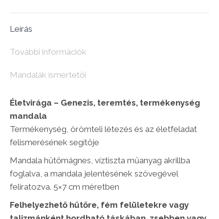
(5x7cm)
mennyiség
Leírás
További információk
Mandalák ismertetői
Életvirága – Genezis, teremtés, termékenység
mandala
Termékenység, örömteli létezés és az életfeladat
felismerésének segítője
Mandala hűtőmágnes, víztiszta műanyag akrillba
foglalva, a mandala jelentésének szövegével
feliratozva. 5×7 cm méretben
Felhelyezhető hűtőre, fém felületekre vagy
talizmánként hordható táskában, zsebben vagy