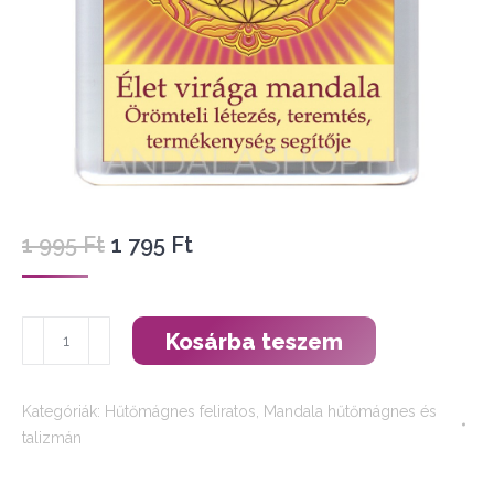
Original
Current
1 995
Ft
1 795
Ft
price
price
was:
is:
Élet
1
1
Kosárba teszem
virága
995 Ft.
795 Ft.
mandala
Kategóriák:
Hűtőmágnes feliratos
,
Mandala hűtőmágnes és
-
talizmán
hűtőmágnes
feliratos