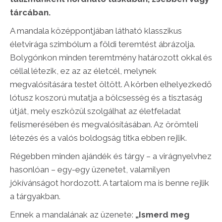
tárcában.
A mandala középpontjában látható klasszikus
életvirága szimbólum a földi teremtést ábrázolja.
Bolygónkon minden teremtmény határozott okkal és
céllal létezik, ez az az életcél, melynek
megvalósítására testet öltött. A körben elhelyezkedő
lótusz koszorú mutatja a bölcsesség és a tisztaság
útját, mely eszközül szolgálhat az életfeladat
felismerésében és megvalósításában. Az örömteli
létezés és a valós boldogság titka ebben rejlik.
Régebben minden ajándék és tárgy – a virágnyelvhez
hasonlóan – egy-egy üzenetet, valamilyen
jókívánságot hordozott. A tartalom ma is benne rejlik
a tárgyakban.
Ennek a mandalának az üzenete:
„Ismerd meg