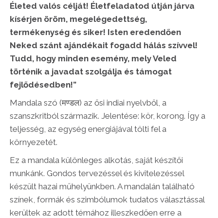
Életed valós célját! Életfeladatod útján járva
kísérjen öröm, megelégedettség,
termékenység és siker! Isten eredendően
Neked szánt ajándékait fogadd hálás szívvel!
Tudd, hogy minden esemény, mely Veled
történik a javadat szolgálja és támogat
fejlődésedben!”
Mandala szó (मण्डल) az ősi indiai nyelvből, a
szanszkritból származik. Jelentése: kör, korong. Így a
teljesség, az egység energiájával tölti fel a
környezetét.
Ez a mandala különleges alkotás, saját készítői
munkánk. Gondos tervezéssel és kivitelezéssel
készült hazai műhelyünkben. A mandalán található
színek, formák és szimbólumok tudatos választással
kerültek az adott témához illeszkedően erre a