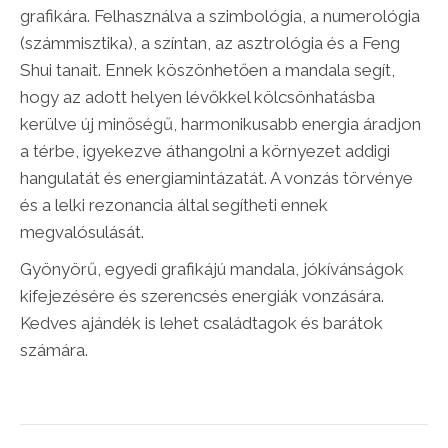
grafikára. Felhasználva a szimbológia, a numerológia
(számmisztika), a színtan, az asztrológia és a Feng
Shui tanait. Ennek köszönhetően a mandala segít,
hogy az adott helyen lévőkkel kölcsönhatásba
kerülve új minőségű, harmonikusabb energia áradjon
a térbe, igyekezve áthangolni a környezet addigi
hangulatát és energiamintázatát. A vonzás törvénye
és a lelki rezonancia által segítheti ennek
megvalósulását.
Gyönyörű, egyedi grafikájú mandala, jókívánságok
kifejezésére és szerencsés energiák vonzására.
Kedves ajándék is lehet családtagok és barátok
számára.