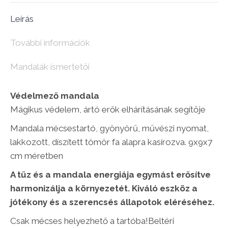
(9x9x7
Leírás
cm)
mennyiség
További információk
Mandalák ismertetői
Védelmező mandala
Mágikus védelem, ártó erők elhárításának segítője
Mandala mécsestartó, gyönyörű, művészi nyomat,
lakkozott, díszített tömör fa alapra kasírozva. 9x9x7
cm méretben
A tűz és a mandala energiája egymást erősítve
harmonizálja a környezetét. Kiváló eszköz a
jótékony és a szerencsés állapotok eléréséhez.
Csak mécses helyezhető a tartóba!Beltéri