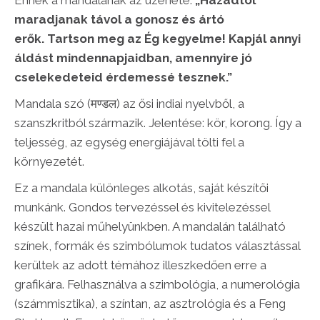
Ennek a mandalának az üzenete:
„Házadtól
maradjanak távol a gonosz és ártó
erők. Tartson meg az Ég kegyelme! Kapjál annyi
áldást mindennapjaidban, amennyire jó
cselekedeteid érdemessé tesznek.”
Mandala szó (मण्डल) az ősi indiai nyelvből, a
szanszkritból származik. Jelentése: kör, korong. Így a
teljesség, az egység energiájával tölti fel a
környezetét.
Ez a mandala különleges alkotás, saját készítői
munkánk. Gondos tervezéssel és kivitelezéssel
készült hazai műhelyünkben. A mandalán található
színek, formák és szimbólumok tudatos választással
kerültek az adott témához illeszkedően erre a
grafikára. Felhasználva a szimbológia, a numerológia
(számmisztika), a színtan, az asztrológia és a Feng