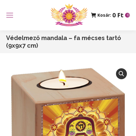
0
Ft
Kosár:
0
Védelmező mandala – fa mécses tartó
(9x9x7 cm)