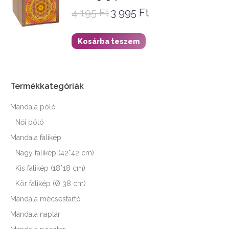
4 195
Ft
3 995
Ft
Original
Current
price
price
was:
is:
Kosárba teszem
4
3
195 Ft.
995 Ft.
Termékkategóriák
Mandala póló
Női póló
Mandala falikép
Nagy falikép (42*42 cm)
Kis falikép (18*18 cm)
Kör falikép (Ø 38 cm)
Mandala mécsestartó
Mandala naptár