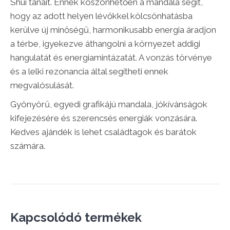
Shui tanait. Ennek köszönhetően a mandala segít,
hogy az adott helyen lévőkkel kölcsönhatásba
kerülve új minőségű, harmonikusabb energia áradjon
a térbe, igyekezve áthangolni a környezet addigi
hangulatát és energiamintázatát. A vonzás törvénye
és a lelki rezonancia által segítheti ennek
megvalósulását.
Gyönyörű, egyedi grafikájú mandala, jókívánságok
kifejezésére és szerencsés energiák vonzására.
Kedves ajándék is lehet családtagok és barátok
számára.
Kapcsolódó termékek