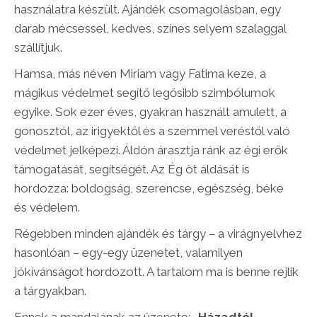
használatra készült. Ajándék csomagolásban, egy
darab mécsessel, kedves, színes selyem szalaggal
szállítjuk.
Hamsa, más néven Miriam vagy Fatima keze, a
mágikus védelmet segítő legősibb szimbólumok
egyike. Sok ezer éves, gyakran használt amulett, a
gonosztól, az irigyektől és a szemmel veréstől való
védelmet jelképezi. Áldón árasztja ránk az égi erők
támogatását, segítségét. Az Ég öt áldását is
hordozza: boldogság, szerencse, egészség, béke
és védelem.
Régebben minden ajándék és tárgy – a virágnyelvhez
hasonlóan – egy-egy üzenetet, valamilyen
jókívánságot hordozott. A tartalom ma is benne rejlik
a tárgyakban.